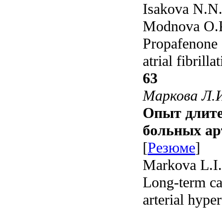
Isakova N.N
Modnova O.P
Propafenone 
atrial fibrill
63
Маркова Л.И
Опыт длите
больных ар
[
Резюме
]
Markova L.I.
Long-term car
arterial hype