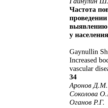
Гайнулин Ш.
Частота по
проведении
выявлению 
у населени
Gaynullin Sh
Increased bo
vascular dis
34
Аронов Д.М.
Соколова О.
Оганов Р.Г.