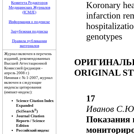
Koronary hear
infarction re
hospitalizati
genotypes
ОРИГИНАЛЬ
ORIGINAL S
17
Иванов С.Ю.
Показания 
мониторир