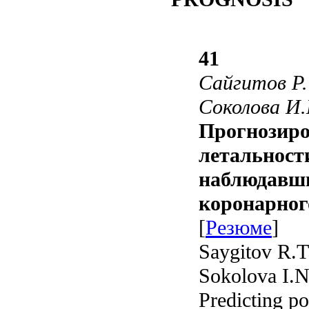
41
Сайгитов Р.Т
Соколова И.
Прогнозиро
летальност
наблюдавши
коронарног
[
Резюме
]
Saygitov R.T
Sokolova I.N
Predicting po