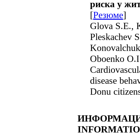
риска у жит
[
Резюме
]
Glova S.E., K
Pleskachev S
Konovalchuk 
Oboenko O.I.
Cardiovascul
disease behav
Donu citizen
ИНФОРМАЦ
INFORMATI