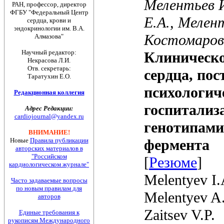
Мелентьев И
Е.А., Мелен
Костомарова
Клиническо
сердца, по
психологич
госпитализ
генотипами
фермента
[
Резюме
]
Melentyev I.
Melentyev A.
Zaitsev V.P.