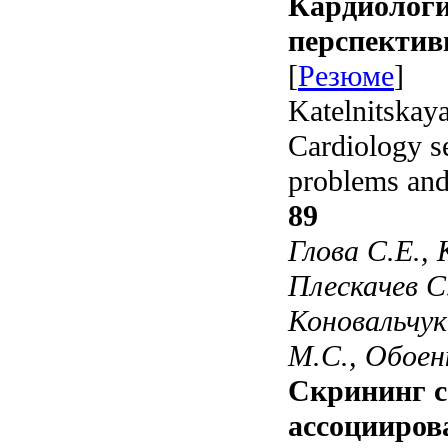
Кардиолог
перспектив
[
Резюме
]
Katelnitskaya
Cardiology se
problems and
89
Глова С.Е.,
Плескачев С
Коновальчук
М.С., Обоен
Скрининг с
ассоцииров