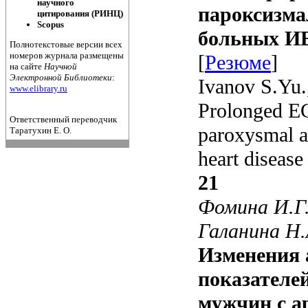
пароксизма
больных И
[
Резюме
]
Ivanov S.Yu.
Prolonged EC
paroxysmal at
heart disease
21
Фомина И.Г.
Галанина Н.
Изменения 
показателе
мужчин с а