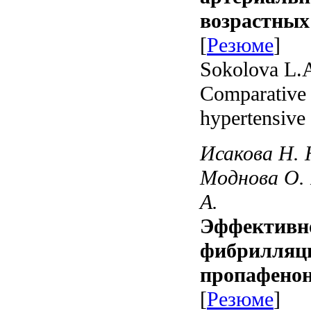
возрастных
[
Резюме
]
Sokolova L.A
Comparative e
hypertensive 
Исакова Н. 
Моднова О. 
А.
Эффективно
фибрилляци
пропафенон
[
Резюме
]