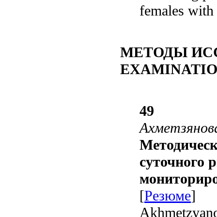
females with
МЕТОДЫ ИС
EXAMINATI
49
Ахметзянова
Методическ
суточного 
мониториро
[
Резюме
]
Akhmetzyano