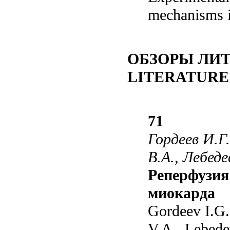
mechanisms i
ОБЗОРЫ ЛИ
LITERATURE
71
Гордеев И.Г
В.А., Лебед
Реперфузия
миокарда
Gordeev I.G.
V.A., Lebed