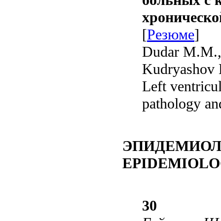
больных с 
хроническо
[
Резюме
]
Dudar M.M., 
Kudryashov E
Left ventricu
pathology and
ЭПИДЕМИОЛ
EPIDEMIOLO
30