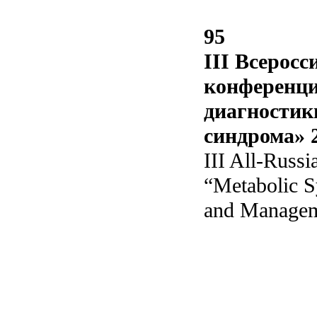
95
III Всерос
конференц
диагностик
синдрома» 2
III All-Russ
“Metabolic S
and Managem