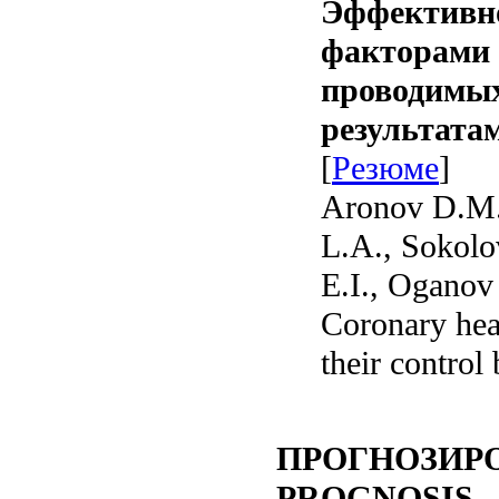
Эффективно
факторами 
проводимых
результата
[
Резюме
]
Aronov D.M.
L.A., Sokolo
E.I., Oganov
Coronary hear
their control
ПРОГНОЗИР
PROGNOSIS